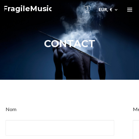
FragileMusic
0
EUR, €
CONTACT
Nom
Me